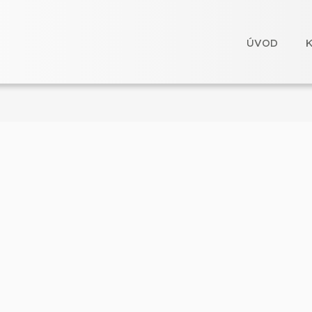
ÚVOD
Webové stránky zdarma
od
BANAN.CZ
|
Ostravski Tvorba webových stránek
|
Přihlásit se